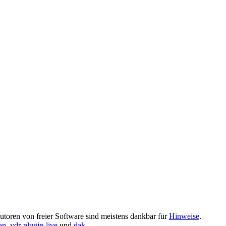
utoren von freier Software sind meistens dankbar für
Hinweise
.
an
,
vdr-plugin-live
und
dak
.