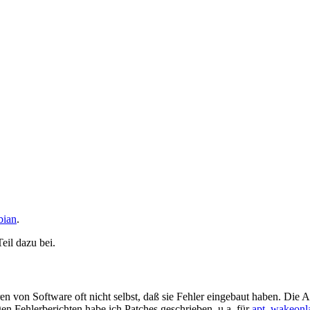
bian
.
eil dazu bei.
n von Software oft nicht selbst, daß sie Fehler eingebaut haben. Die A
en Fehlerberichten habe ich Patches geschrieben, u.a. für
apt
,
wakeonl