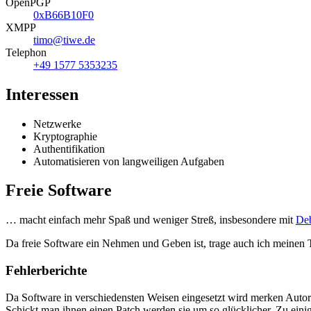
OpenPGP
0xB66B10F0
XMPP
timo@tiwe.de
Telephon
+49 1577 5353235
Interessen
Netzwerke
Kryptographie
Authentifikation
Automatisieren von langweiligen Aufgaben
Freie Software
… macht einfach mehr Spaß und weniger Streß, insbesondere mit
De
Da freie Software ein Nehmen und Geben ist, trage auch ich meinen T
Fehlerberichte
Da Software in verschiedensten Weisen eingesetzt wird merken Autore
Schickt man ihnen einen Patch werden sie um so glücklicher. Zu einig